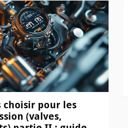
 choisir pour les
ssion (valves,
s) partie II : guide