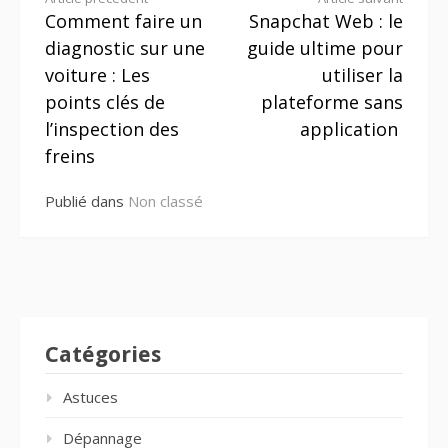
Lire
Comment faire un
Snapchat Web : le
de l’inspection
la
des freins
diagnostic sur une
guide ultime pour
suite
voiture : Les
utiliser la
points clés de
plateforme sans
l’inspection des
application
freins
Publié dans
Non classé
Catégories
Astuces
Dépannage