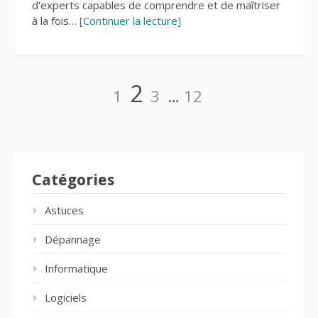
d'experts capables de comprendre et de maîtriser
à la fois…
[Continuer la lecture]
Pagination
Page
Page
Page
Page
2
1
3
…
12
des
publications
Catégories
Astuces
Dépannage
Informatique
Logiciels