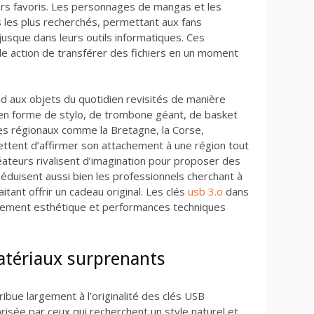
ers favoris. Les personnages de mangas et les
s les plus recherchés, permettant aux fans
 jusque dans leurs outils informatiques. Ces
le action de transférer des fichiers en un moment
nd aux objets du quotidien revisités de manière
B en forme de stylo, de trombone géant, de basket
es régionaux comme la Bretagne, la Corse,
ettent d’affirmer son attachement à une région tout
réateurs rivalisent d’imagination pour proposer des
éduisent aussi bien les professionnels cherchant à
tant offrir un cadeau original. Les clés
usb 3.o
dans
itement esthétique et performances techniques
atériaux surprenants
ribue largement à l’originalité des clés USB
prisée par ceux qui recherchent un style naturel et