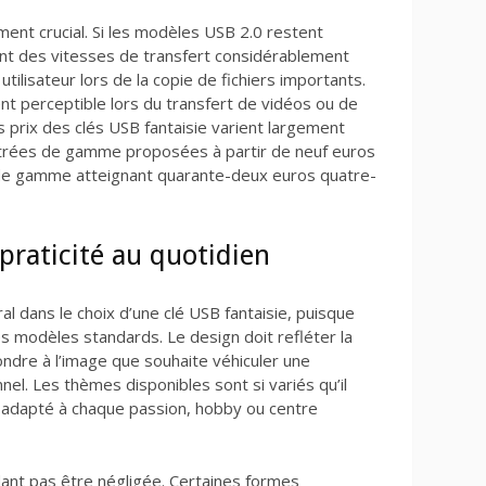
nt crucial. Si les modèles USB 2.0 restent
rent des vitesses de transfert considérablement
tilisateur lors de la copie de fichiers importants.
nt perceptible lors du transfert de vidéos ou de
 prix des clés USB fantaisie varient largement
entrées de gamme proposées à partir de neuf euros
 de gamme atteignant quarante-deux euros quatre-
 praticité au quotidien
l dans le choix d’une clé USB fantaisie, puisque
es modèles standards. Le design doit refléter la
pondre à l’image que souhaite véhiculer une
el. Les thèmes disponibles sont si variés qu’il
 adapté à chaque passion, hobby ou centre
dant pas être négligée. Certaines formes